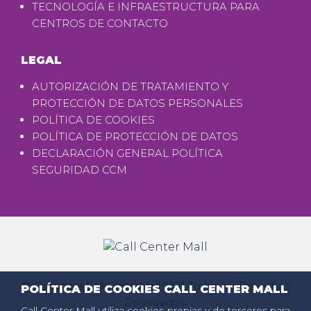
TECNOLOGÍA E INFRAESTRUCTURA PARA
CENTROS DE CONTACTO
LEGAL
AUTORIZACIÓN DE TRATAMIENTO Y
PROTECCIÓN DE DATOS PERSONALES
POLÍTICA DE COOKIES
POLÍTICA DE PROTECCIÓN DE DATOS
DECLARACIÓN GENERAL POLÍTICA
SEGURIDAD CCM
© Copyright CallCenterMall 2021 Todos los Derechos
POLÍTICA DE COOKIES CALL CENTER MALL
Reservados.
Call Center Mall utiliza cookies propias y de terceros para